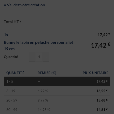
• Validez votre création
Total HT :
€
1
x
17,42
Bunny le lapin en peluche personnalisé
€
17,42
19 cm
quantité de Bunny le lapin en peluche personnalisé 19 cm
QUANTITÉ
REMISE (%)
PRIX UNITAIRE
1 - 5
—
17,42
€
6 - 19
4.99 %
16,55
€
20 - 59
9.99 %
15,68
€
60 - 99
14.98 %
14,81
€