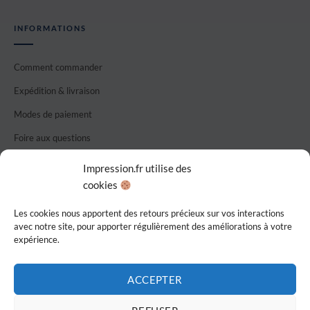
INFORMATIONS
Comment commander
Expédition & livraison
Modes de paiement
Foire aux questions
Nous contacter
Impression.fr utilise des
cookies
CGU / CGV
Confidentialité
Les cookies nous apportent des retours précieux sur vos interactions
avec notre site, pour apporter régulièrement des améliorations à votre
expérience.
Imprimé en France
ACCEPTER