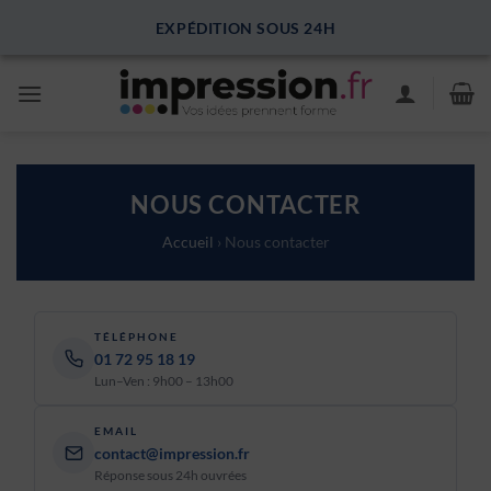
Passer
EXPÉDITION SOUS 24H
au
contenu
NOUS CONTACTER
Accueil
› Nous contacter
TÉLÉPHONE
01 72 95 18 19
Lun–Ven : 9h00 – 13h00
EMAIL
contact@impression.fr
Réponse sous 24h ouvrées