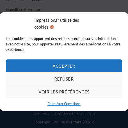
Expédition & livraison
Modes de paiement
Impression.fr utilise des
cookies
Foire aux questions
Nous contacter
Les cookies nous apportent des retours précieux sur vos interactions
avec notre site, pour apporter régulièrement des améliorations à votre
CGU / CGV
expérience.
Confidentialité
ACCEPTER
Imprimé en France
REFUSER
VOIR LES PRÉFÉRENCES
Visa
MasterCard
PayPal
Foire Aux Questions
CONTACT
LIVRAISON
FAQ
CGU
Copyright Groupe Aventers 2026 ©