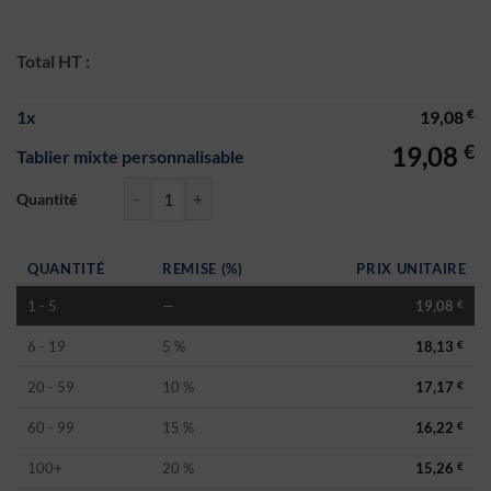
Total HT :
€
1
x
19,08
€
19,08
Tablier mixte personnalisable
quantité de Tablier mixte personnalisable
QUANTITÉ
REMISE (%)
PRIX UNITAIRE
1 - 5
—
19,08
€
6 - 19
5 %
18,13
€
20 - 59
10 %
17,17
€
60 - 99
15 %
16,22
€
100+
20 %
15,26
€