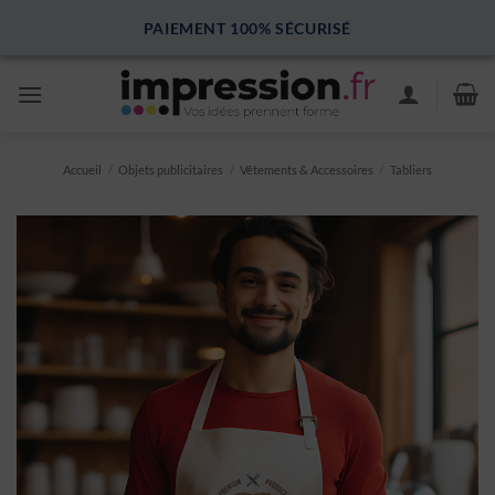
Passer
PAIEMENT 100% SÉCURISÉ
au
contenu
Accueil
/
Objets publicitaires
/
Vêtements & Accessoires
/
Tabliers