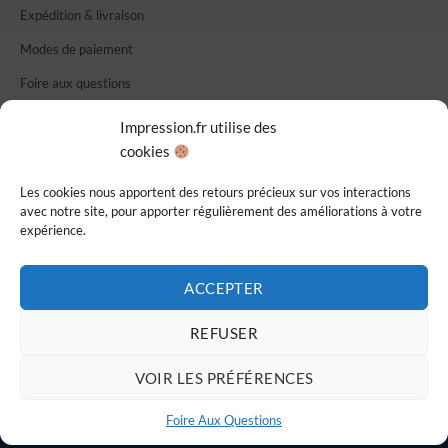
Expédition & livraison
Modes de paiement
Foire aux questions
Nous contacter
Impression.fr utilise des
cookies
CGU / CGV
Confidentialité
Les cookies nous apportent des retours précieux sur vos interactions
avec notre site, pour apporter régulièrement des améliorations à votre
expérience.
Imprimé en France
ACCEPTER
REFUSER
Visa
MasterCard
PayPal
VOIR LES PRÉFÉRENCES
CONTACT
LIVRAISON
FAQ
CGU
Copyright Groupe Aventers 2026 ©
Foire Aux Questions