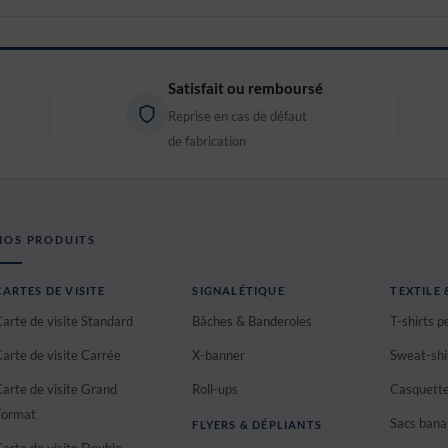
Satisfait ou remboursé
Reprise en cas de défaut
de fabrication
NOS PRODUITS
CARTES DE VISITE
SIGNALÉTIQUE
TEXTILE
Carte de visite Standard
Bâches & Banderoles
T-shirts p
Carte de visite Carrée
X-banner
Sweat-shi
Carte de visite Grand
Roll-ups
Casquett
Format
Sacs ban
FLYERS & DÉPLIANTS
Carte de visite Double