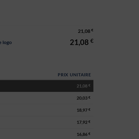
€
21,08
€
21,08
e logo
 Votre logo
PRIX UNITAIRE
21,08
€
20,03
€
18,97
€
17,92
€
16,86
€