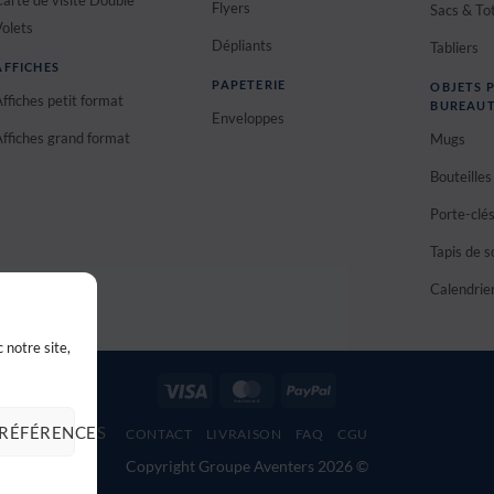
Flyers
Sacs & To
Volets
Dépliants
Tabliers
AFFICHES
PAPETERIE
OBJETS 
ffiches petit format
BUREAUT
Enveloppes
Affiches grand format
Mugs
Bouteille
Porte-clé
Tapis de s
Calendrie
 notre site,
Visa
MasterCard
PayPal
PRÉFÉRENCES
CONTACT
LIVRAISON
FAQ
CGU
Copyright Groupe Aventers 2026 ©