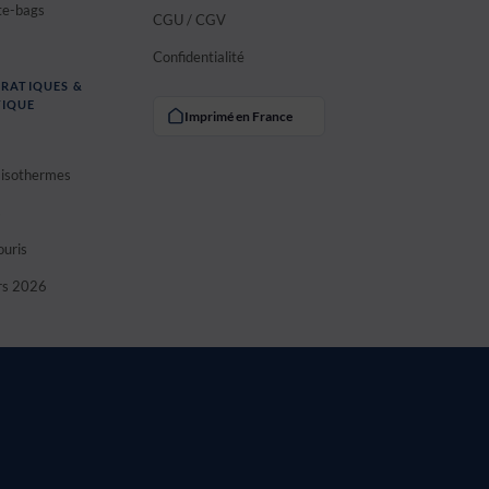
te-bags
CGU / CGV
Confidentialité
PRATIQUES &
IQUE
Imprimé en France
s isothermes
s
ouris
rs 2026