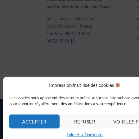
particuliers depuis plus de 20 ans.
86 bis rue de la République
92800 Puteaux — France
A
Lun–Ven : 9h00 – 13h00
01 72 95 18 19
Impression.fr utilise des cookies
Les cookies nous apportent des retours précieux sur vos interactions avec
pour apporter régulièrement des améliorations à votre expérience.
ACCEPTER
REFUSER
VOIR LES 
Foire Aux Questions