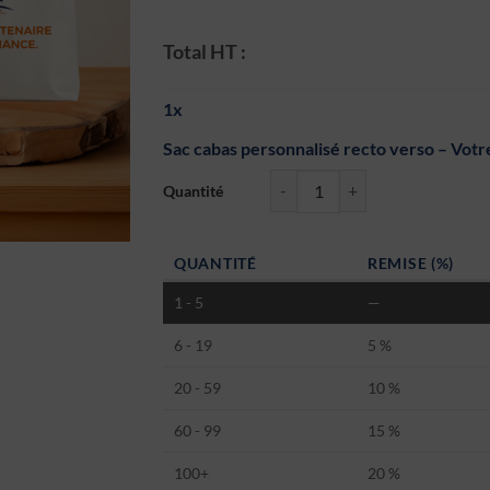
Total HT :
1
x
Sac cabas personnalisé recto verso – Votr
quantité de Sac cabas personnalisé recto verso –
QUANTITÉ
REMISE (%)
1 - 5
—
6 - 19
5 %
20 - 59
10 %
60 - 99
15 %
100+
20 %