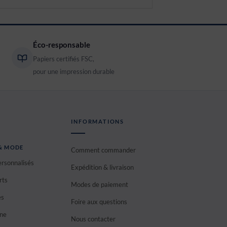
Éco-responsable
Papiers certifiés FSC,
pour une impression durable
INFORMATIONS
 & MODE
Comment commander
ersonnalisés
Expédition & livraison
rts
Modes de paiement
es
Foire aux questions
ane
Nous contacter