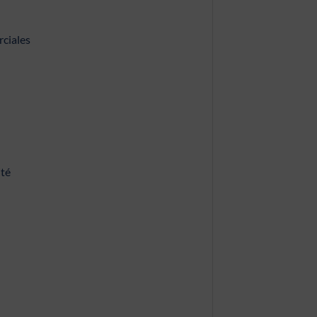
rciales
ité