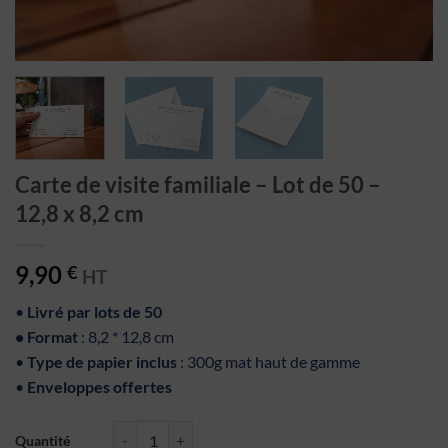
Carte de visite familiale – Lot de 50 –
12,8 x 8,2 cm
9,90
€
HT
•
Livré par lots de 50
• Format
: 8,2 * 12,8 cm
•
Type de papier inclus
: 300g mat haut de gamme
•
Enveloppes offertes