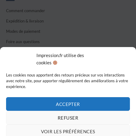
Comment commander
Expédition & livraison
Modes de paiement
Foire aux questions
Nous contacter
Impression.fr utilise des
cookies
CGU / CGV
Confidentialité
Les cookies nous apportent des retours précieux sur vos interactions
avec notre site, pour apporter régulièrement des améliorations à votre
expérience.
Imprimé en France
ACCEPTER
REFUSER
Visa
MasterCard
PayPal
VOIR LES PRÉFÉRENCES
CONTACT
LIVRAISON
FAQ
CGU